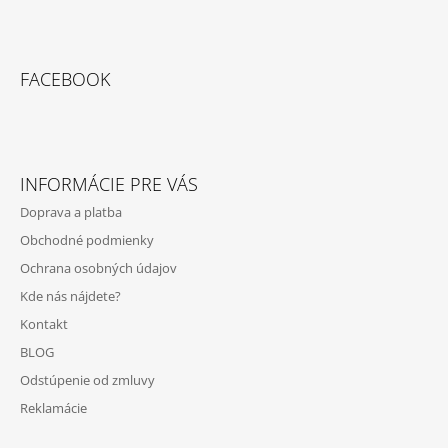
Á
Z
J
Á
S
FACEBOOK
P
Ť
Ä
?
T
I
INFORMÁCIE PRE VÁS
E
Doprava a platba
HĽADAŤ
Obchodné podmienky
Ochrana osobných údajov
Kde nás nájdete?
O
Kontakt
D
P
BLOG
O
Odstúpenie od zmluvy
R
Ú
Reklamácie
Č
A