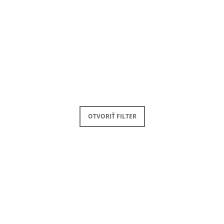
STATOČNÁ. SOM
€35
€40
OTVORIŤ FILTER