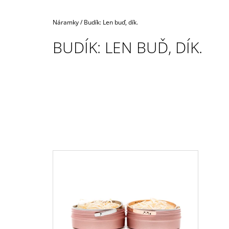
PORADÍ.
€3,50
Domov
Náramky
/
Budík: Len buď, dík.
BUDÍK: LEN BUĎ, DÍK.
V
Ý
P
I
S
P