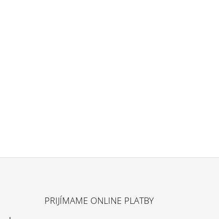
K
T
O
V
PRIJÍMAME ONLINE PLATBY