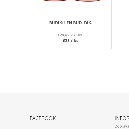
R
O
D
BUDÍK: LEN BUĎ, DÍK.
U
K
€28,46 bez DPH
T
€35
/ ks
O
V
Z
Á
FACEBOOK
INFOR
P
Doprava