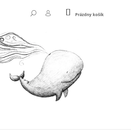
NÁKUPNÝ
HĽADAŤ
KOŠÍK
Prázdny košík
PRIHLÁSENIE
Nasledujúce
OM DOSŤ. SOM DOSŤ