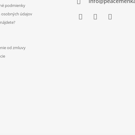
info@peacemenka
Y
né podmienky
V
 osobných údajov
Ý
P
nájdete?
I
Facebook
Instagram
YouTube
S
U
nie od zmluvy
cie