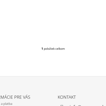
1
položiek celkom
O
V
L
Á
D
A
C
I
E
P
R
MÁCIE PRE VÁS
KONTAKT
V
 a platba
K