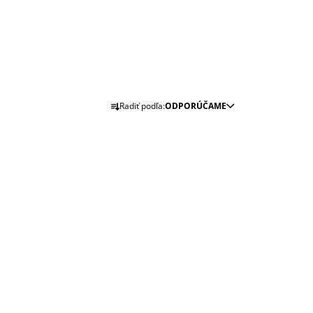
 DOSTATOČNÁ.
R
Radiť podľa:
ODPORÚČAME
A
D
E
N
I
E
P
R
O
D
U