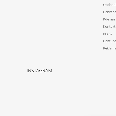
Ä
Obchod
T
Ochrana
I
Kde nás 
E
Kontakt
BLOG
Odstúpe
Reklamá
INSTAGRAM