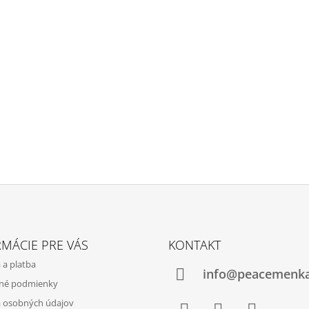
STATOČNÁ. SOM
€35
€40
MÁCIE PRE VÁS
KONTAKT
 a platba
info@peacemenka
né podmienky
 osobných údajov