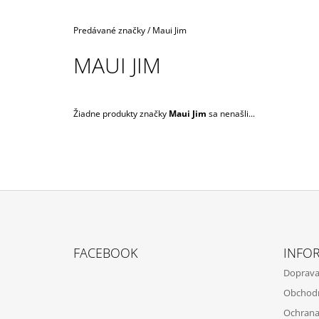
PORADÍ.
€3,50
Domov
Predávané značky
/
Maui Jim
MAUI JIM
Žiadne produkty značky
Maui Jim
sa nenašli...
Z
Á
FACEBOOK
INFOR
P
Doprava
Ä
Obchod
T
Ochrana