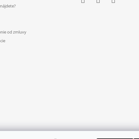
nájdete?
Facebook
Instagram
YouTube
nie od zmluvy
cie