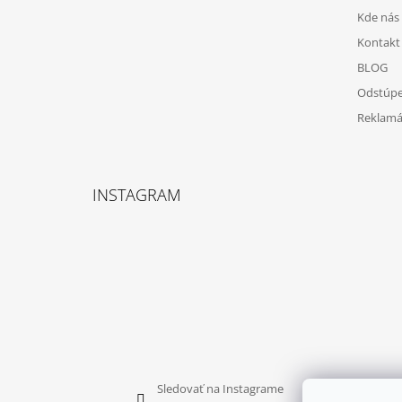
I
Kde nás 
E
Kontakt
BLOG
Odstúpe
Reklamá
INSTAGRAM
Sledovať na Instagrame