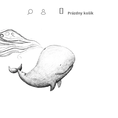
NÁKUPNÝ
HĽADAŤ
KOŠÍK
Prázdny košík
PRIHLÁSENIE
Nasledujúce
OM DOSŤ. SOM DOSŤ