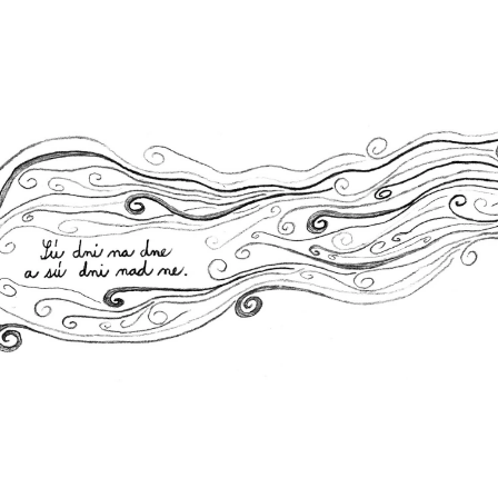
ČO POTREBUJETE NÁJSŤ?
HĽADAŤ
ODPORÚČAME
BUDÍK: LEN BUĎ, DÍK.
ŠPERKOVNÍK: S